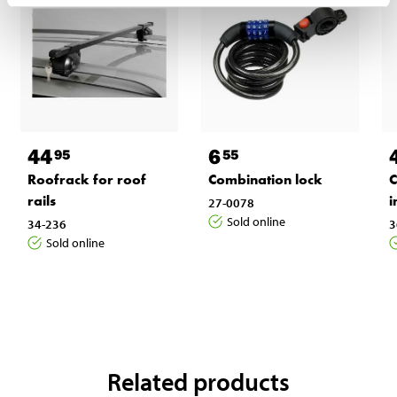
44
6
95
55
Roofrack for roof
Combination lock
C
rails
i
27-0078
Sold online
34-236
3
Sold online
Related products