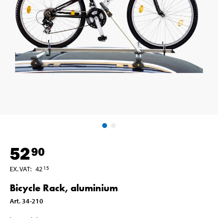
52
90
EX. VAT
:
42
15
Bicycle Rack, aluminium
Art
.
34-210