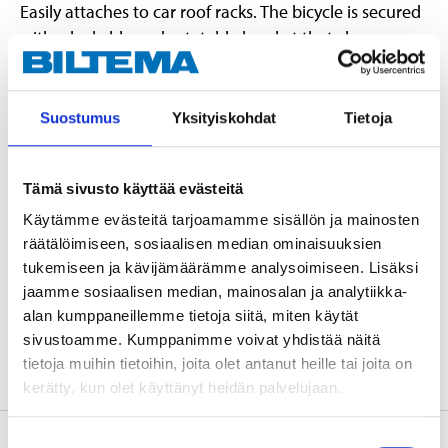
Easily attaches to car roof racks. The bicycle is secured
with a lockable and rotatable bracket that clamps
around the bicycle frame. Fits most frames.
Suostumus
Yksityiskohdat
Tietoja
Technical specifications
Tämä sivusto käyttää evästeitä
Lad
25 kg
Käytämme evästeitä tarjoamamme sisällön ja mainosten
Length
1400 mm
räätälöimiseen, sosiaalisen median ominaisuuksien
Width
270 mm
tukemiseen ja kävijämäärämme analysoimiseen. Lisäksi
jaamme sosiaalisen median, mainosalan ja analytiikka-
Height
50 mm
alan kumppaneillemme tietoja siitä, miten käytät
Weight
2,2 kg
sivustoamme. Kumppanimme voivat yhdistää näitä
tietoja muihin tietoihin, joita olet antanut heille tai joita on
kerätty, kun olet käyttänyt heidän palvelujaan.
Suostumuksen