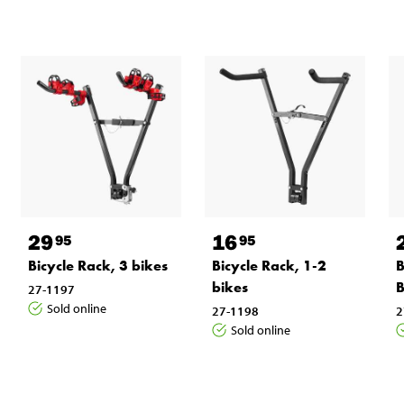
29
16
95
95
Bicycle Rack, 3 bikes
Bicycle Rack, 1-2
B
bikes
B
27-1197
Sold online
27-1198
2
Sold online