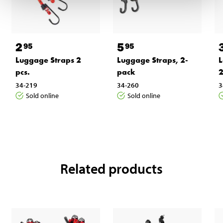
2
5
95
95
Luggage Straps 2
Luggage Straps, 2-
L
pcs.
pack
2
34-219
34-260
3
Sold online
Sold online
Related products