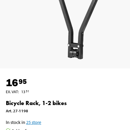
16
95
EX. VAT
:
13
51
Bicycle Rack, 1-2 bikes
Art
.
27-1198
In stock in
25
store