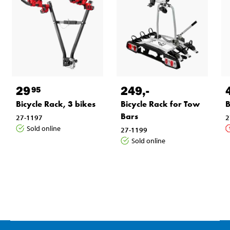
29
249
,-
95
Bicycle Rack, 3 bikes
Bicycle Rack for Tow
B
Bars
27-1197
2
Sold online
27-1199
Sold online