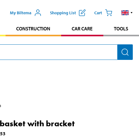
My Biltema
Shopping List
Cart
CONSTRUCTION
CAR CARE
TOOLS
3
 basket with bracket
153