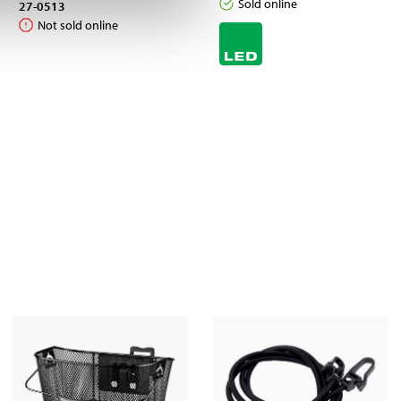
Sold online
27-0513
Not sold online