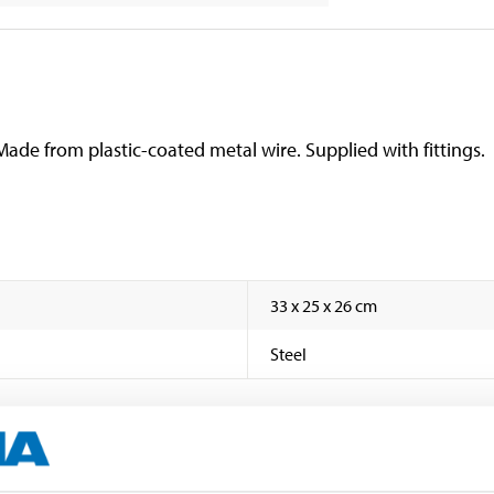
de from plastic-coated metal wire. Supplied with fittings.
33 x 25 x 26 cm
Steel