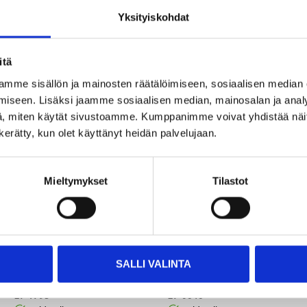
Yksityiskohdat
Other customers also bought
itä
mme sisällön ja mainosten räätälöimiseen, sosiaalisen median
iseen. Lisäksi jaamme sosiaalisen median, mainosalan ja analy
, miten käytät sivustoamme. Kumppanimme voivat yhdistää näitä t
n kerätty, kun olet käyttänyt heidän palvelujaan.
Mieltymykset
Tilastot
5
15
95
95
SALLI VALINTA
Rear light 3 x LEDs
Frame Lock, 59 mm
27-1795
27-0646