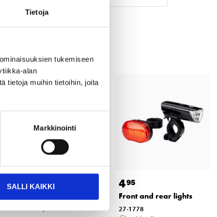
Tietoja
 ominaisuuksien tukemiseen
tiikka-alan
ietoja muihin tietoihin, joita
Markkinointi
9
4
95
95
SALLI KAIKKI
Bicycle saddle
Front and rear lights
standard, wide
27-1778