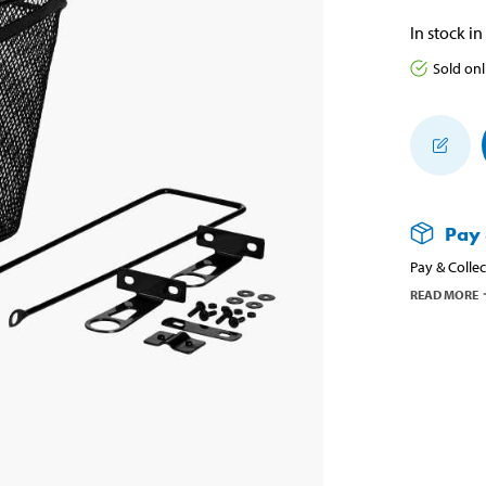
In stock in
Sold onl
Pay 
Pay & Collec
READ MORE