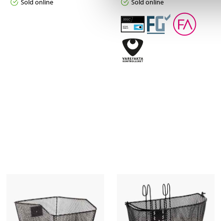
Sold online
Sold online