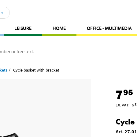
LEISURE
HOME
OFFICE - MULTIMEDIA
kets
Cycle basket with bracket
7
95
EX. VAT
:
6
3
Cycle
Art
.
27-0