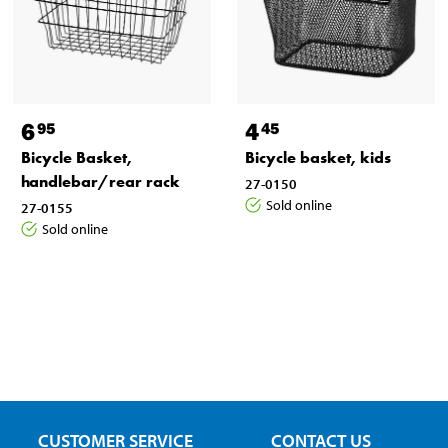
6
4
95
45
Bicycle Basket,
Bicycle basket, kids
handlebar/rear rack
27-0150
Sold online
27-0155
Sold online
CUSTOMER SERVICE
CONTACT US