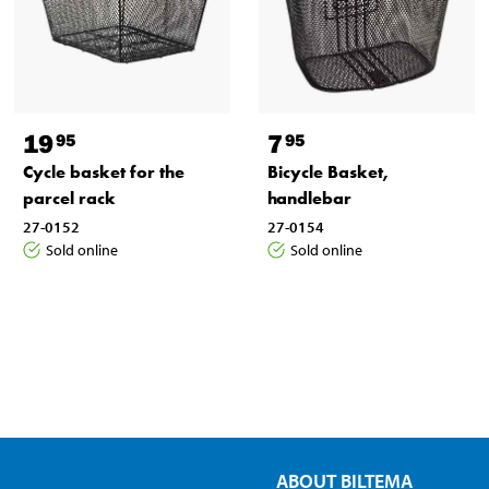
19
7
95
95
Cycle basket for the
Bicycle Basket,
parcel rack
handlebar
27-0152
27-0154
Sold online
Sold online
ABOUT BILTEMA