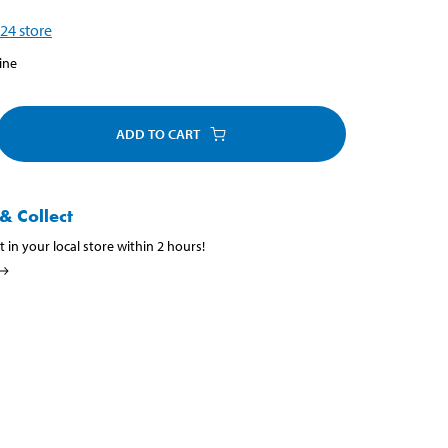
24
store
ine
ADD TO CART
& Collect
t in your local store within 2 hours!