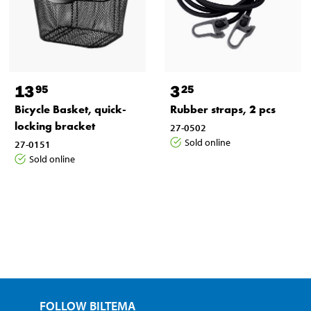
13
3
95
25
Bicycle Basket, quick-
Rubber straps, 2 pcs
locking bracket
27-0502
Sold online
27-0151
Sold online
FOLLOW BILTEMA