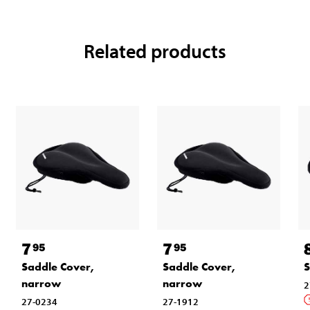
Related products
7
7
95
95
Saddle Cover,
Saddle Cover,
S
narrow
narrow
2
27-0234
27-1912