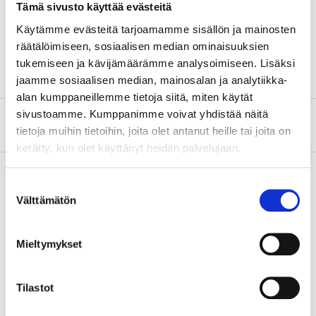
loop fastening underneath. Protects your bike during
Tämä sivusto käyttää evästeitä
long-term storage. Comes in a storage bag.
Käytämme evästeitä tarjoamamme sisällön ja mainosten
räätälöimiseen, sosiaalisen median ominaisuuksien
tukemiseen ja kävijämäärämme analysoimiseen. Lisäksi
jaamme sosiaalisen median, mainosalan ja analytiikka-
alan kumppaneillemme tietoja siitä, miten käytät
sivustoamme. Kumppanimme voivat yhdistää näitä
About the manufacturer
tietoja muihin tietoihin, joita olet antanut heille tai joita on
kerätty, kun olet käyttänyt heidän palvelujaan.
Suostumuksen
Välttämätön
valinta
Pay & Collect
Pay & Collect in your local store within 2 hours!
Mieltymykset
READ MORE
Tilastot
Other customers also bought