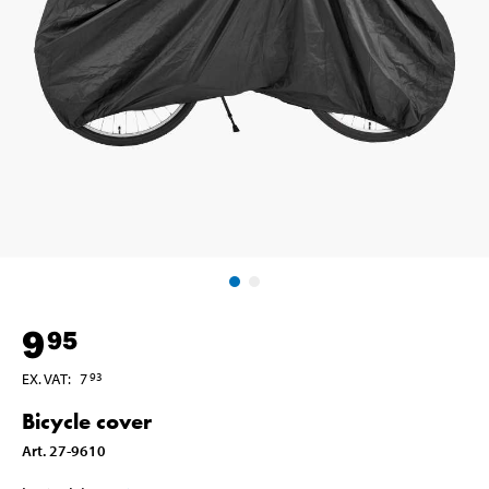
9
95
EX. VAT
:
7
93
Bicycle cover
Art
.
27-9610