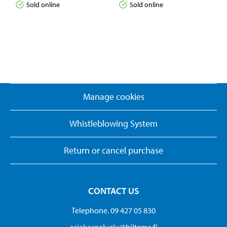
Sold online
Sold online
Manage cookies
Whistleblowing System
Return or cancel purchase
CONTACT US
Telephone. 09 427 05 830
asiakaspalvelu@biltema.fi