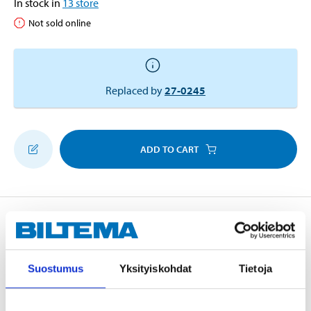
In stock in
13
store
Not sold online
Replaced by
27-0245
ADD TO CART
Description
Suostumus
Yksityiskohdat
Tietoja
Fits bicycles with wheels up to 29”. Made of water-
repellent polyester with elastic band and hook-and-