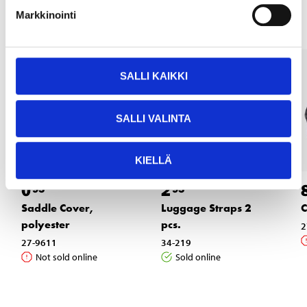
Markkinointi
SALLI KAIKKI
SALLI VALINTA
KIELLÄ
0
2
95
95
Saddle Cover,
Luggage Straps 2
C
polyester
pcs.
2
27-9611
34-219
Not sold online
Sold online