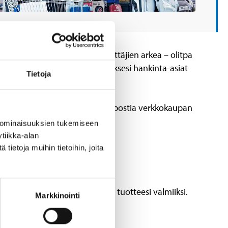
i yksityishenkilöiden myös yrittäjien arkea – olitpa
valikoimaamme ja hoida yrityksesi hankinta-asiat
Tietoja
issämme tai lähettämällä sähköpostia verkkokaupan
 ominaisuuksien tukemiseen
tiikka-alan
nkuoressa
ietoja muihin tietoihin, joita
 kautta. Henkilökunta kerää tuotteesi valmiiksi.
Markkinointi