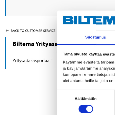
Bilteman yli
BACK TO CUSTOMER SERVICE
sitten auto
Suostumus
kuntoon uud
Biltema Yritysasiakkaille
Muistathan,
Tämä sivusto käyttää eväste
Yritysasiakasportaali
asiakaspalv
Käytämme evästeitä tarjoama
ja kävijämäärämme analysoim
Biltema
kumppaneillemme tietoja siitä
olet antanut heille tai joita o
Kuluje
Suostumuksen
Noutot
Välttämätön
valinta
Laskua
Yrityks