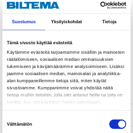
Diameter
13,5 cm (Tratt 1)
Höjd
13,5 cm (Tratt 1)
Suostumus
Yksityiskohdat
Tietoja
Diameter
10,5 cm (Tratt 2)
Höjd
11,3 cm (Tratt 2)
Tämä sivusto käyttää evästeitä
Diameter
9,2 cm (Tratt 3)
Käytämme evästeitä tarjoamamme sisällön ja mainosten
räätälöimiseen, sosiaalisen median ominaisuuksien
Höjd
10,3 cm (Tratt 3)
tukemiseen ja kävijämäärämme analysoimiseen. Lisäksi
Material
PP-plast (polypropen)
jaamme sosiaalisen median, mainosalan ja analytiikka-
alan kumppaneillemme tietoja siitä, miten käytät
Antal
3 st.
sivustoamme. Kumppanimme voivat yhdistää näitä
tietoja muihin tietoihin, joita olet antanut heille tai joita on
kerätty, kun olet käyttänyt heidän palvelujaan.
Om tillverkaren
Suostumuksen
Välttämätön
valinta