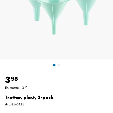
3
95
Ex. moms
:
3
15
Trattar, plast, 3-pack
Art
.
85-0435