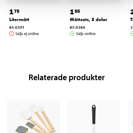
1
1
75
55
Litermått
Måttsats, 5 delar
T
85-0391
85-0384
2
Säljs ej online
Säljs online
Relaterade produkter