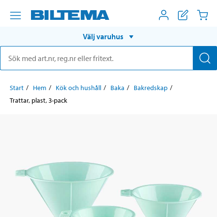
Välj varuhus
Start
Hem
Kök och hushåll
Baka
Bakredskap
Trattar, plast, 3-pack