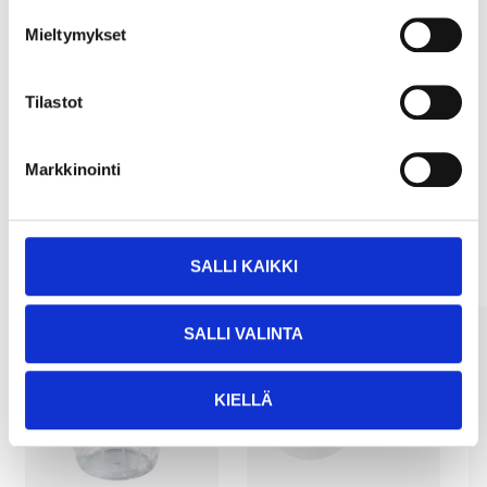
Mieltymykset
Köp & Hämta
Köp & Hämta i ditt varuhus inom 2 timmar!
Tilastot
LÄS MER
Markkinointi
Andra kunder köpte också
SALLI KAIKKI
SALLI VALINTA
KIELLÄ