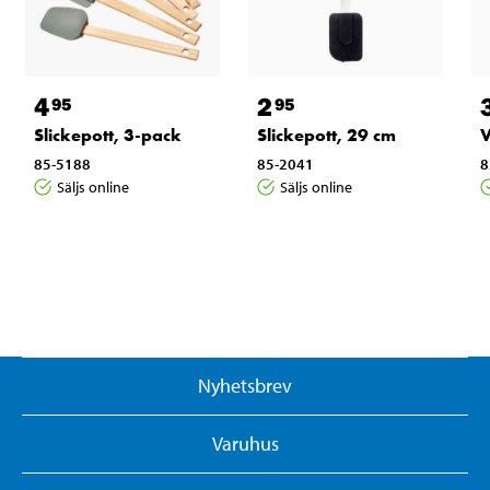
4
2
95
95
Slickepott, 3-pack
Slickepott, 29 cm
V
85-5188
85-2041
8
Säljs online
Säljs online
Nyhetsbrev
Varuhus