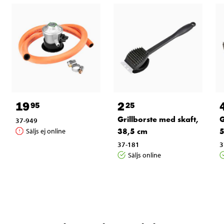
19
2
95
25
Grillborste med skaft,
G
37-949
38,5 cm
5
Säljs ej online
37-181
3
Säljs online