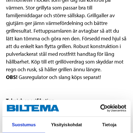
värmen. Stor grillyta som passar bra till
familjemiddagar och större sällskap. Grillgaller av
gjutjärn ger jämn värmefördelning och bättre
grillresultat. Fettuppsamlaren är avtagbar så att du
lätt kan tömma och göra ren den. Försedd med hjul så
att du enkelt kan flytta grillen. Robust konstruktion i
pulverlackerat stål med rostfritt handtag för lång
hållbarhet. Köp till ett grillöverdrag som skyddar mot
regn och rusk, så håller grillen ännu längre.
OBS!
Gasregulator och slang köps separat!
Teknisk specifikation
Total effekt
14 kW
Suostumus
Yksityiskohdat
Tietoja
Fyra rostfria brännare (à
Brännare
3,5 kW)