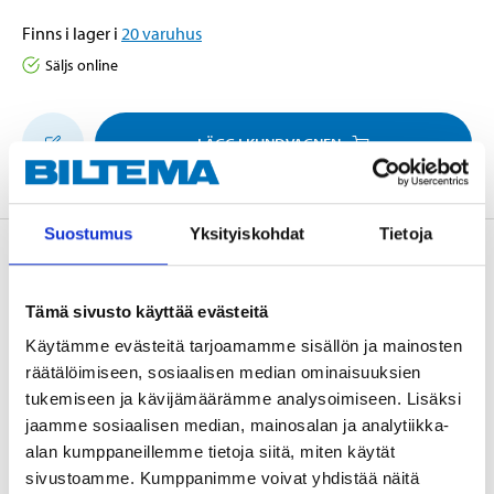
Finns i lager i
20
varuhus
Säljs online
LÄGG I KUNDVAGNEN
Suostumus
Yksityiskohdat
Tietoja
Beskrivning
Tämä sivusto käyttää evästeitä
Käytämme evästeitä tarjoamamme sisällön ja mainosten
Passar till backventil 86-6163_64 för att skapa en
räätälöimiseen, sosiaalisen median ominaisuuksien
komplett bottenventil, vilken monteras i ändan på
tukemiseen ja kävijämäärämme analysoimiseen. Lisäksi
sugledning för att förhindra återströmning. Korg av
jaamme sosiaalisen median, mainosalan ja analytiikka-
rostfritt stål. Utvändig gänga av nylon/silikon.
alan kumppaneillemme tietoja siitä, miten käytät
sivustoamme. Kumppanimme voivat yhdistää näitä