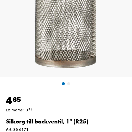
4
65
Ex. moms
:
3
71
Silkorg till backventil, 1" (R25)
Art
.
86-6171