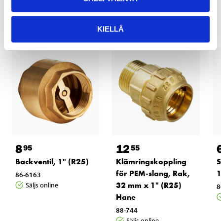
Andra kunder köpte också
KIELLÄ
8
12
95
55
Backventil, 1" (R25)
Klämringskoppling
S
för PEM-slang, Rak,
1
86-6163
32 mm x 1" (R25)
Säljs online
8
Hane
88-744
Säljs online