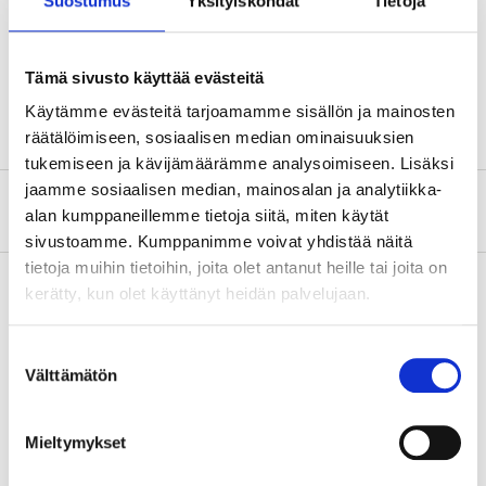
Suostumus
Yksityiskohdat
Tietoja
Bredd
300 mm
Tjocklek
18 mm
Tämä sivusto käyttää evästeitä
Träslag
Furu
Käytämme evästeitä tarjoamamme sisällön ja mainosten
räätälöimiseen, sosiaalisen median ominaisuuksien
tukemiseen ja kävijämäärämme analysoimiseen. Lisäksi
jaamme sosiaalisen median, mainosalan ja analytiikka-
Om tillverkaren
alan kumppaneillemme tietoja siitä, miten käytät
sivustoamme. Kumppanimme voivat yhdistää näitä
tietoja muihin tietoihin, joita olet antanut heille tai joita on
kerätty, kun olet käyttänyt heidän palvelujaan.
Köp & Hämta
Suostumuksen
Köp & Hämta i ditt varuhus inom 2 timmar!
Välttämätön
valinta
LÄS MER
Mieltymykset