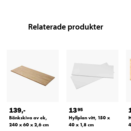
Relaterade produkter
139
,-
13
95
Bänkskiva av ek,
Hyllplan vitt, 150 x
H
240 x 60 x 2,6 cm
40 x 1,8 cm
4