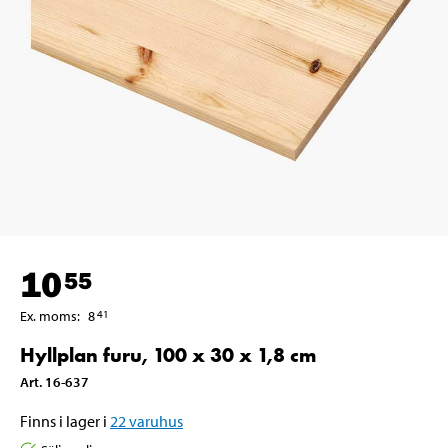
10
55
Ex. moms
:
8
41
Hyllplan furu, 100 x 30 x 1,8 cm
Art
.
16-637
Finns i lager i
22
varuhus