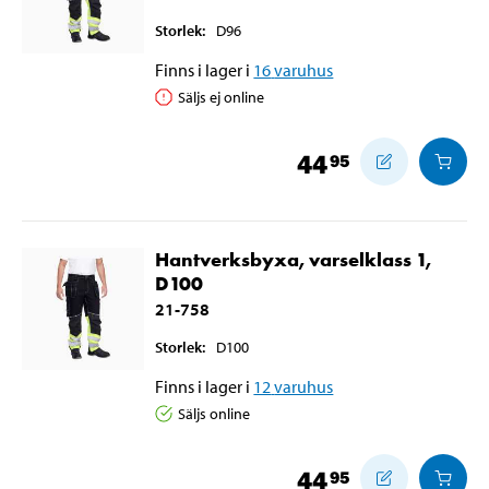
Storlek
:
D96
Finns i lager i
16
varuhus
Säljs ej online
44
95
Hantverksbyxa, varselklass 1,
D100
21-758
Storlek
:
D100
Finns i lager i
12
varuhus
Säljs online
44
95