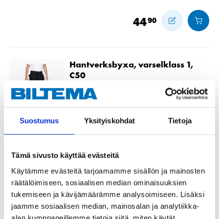
44
90
Hantverksbyxa, varselklass 1,
C50
21-752
Storlek
:
C50
Finns i lager i
3
varuhus
Suostumus
Yksityiskohdat
Tietoja
Säljs ej online
Tämä sivusto käyttää evästeitä
44
90
Käytämme evästeitä tarjoamamme sisällön ja mainosten
räätälöimiseen, sosiaalisen median ominaisuuksien
tukemiseen ja kävijämäärämme analysoimiseen. Lisäksi
Hantverksbyxa, varselklass 1,
jaamme sosiaalisen median, mainosalan ja analytiikka-
C52
alan kumppaneillemme tietoja siitä, miten käytät