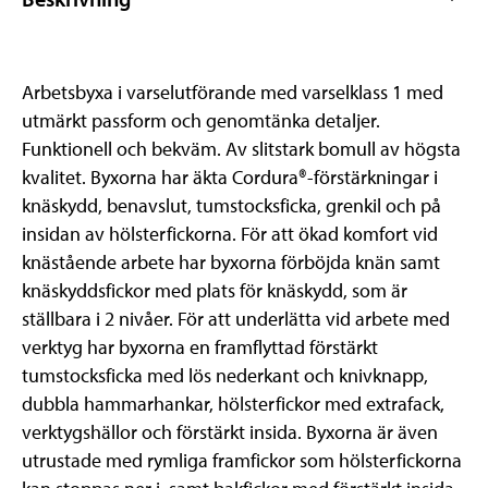
Arbetsbyxa i varselutförande med varselklass 1 med
utmärkt passform och genomtänka detaljer.
Funktionell och bekväm. Av slitstark bomull av högsta
kvalitet. Byxorna har äkta Cordura®-förstärkningar i
knäskydd, benavslut, tumstocksficka, grenkil och på
insidan av hölsterfickorna. För att ökad komfort vid
knästående arbete har byxorna förböjda knän samt
knäskyddsfickor med plats för knäskydd, som är
ställbara i 2 nivåer. För att underlätta vid arbete med
verktyg har byxorna en framflyttad förstärkt
tumstocksficka med lös nederkant och knivknapp,
dubbla hammarhankar, hölsterfickor med extrafack,
verktygshällor och förstärkt insida. Byxorna är även
utrustade med rymliga framfickor som hölsterfickorna