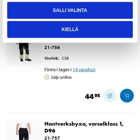
44
95
SALLI VALINTA
KIELLÄ
Hantverksbyxa, varselklass 1,
C58
21-756
Storlek
:
C58
Finns i lager i
14
varuhus
Säljs online
44
95
Hantverksbyxa, varselklass 1,
D96
21-757