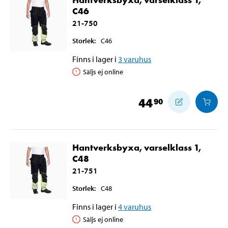
C46
21-750
Storlek
:
C46
Finns i lager i
3
varuhus
Säljs ej online
44
90
Hantverksbyxa, varselklass 1,
C48
21-751
Storlek
:
C48
Finns i lager i
4
varuhus
Säljs ej online