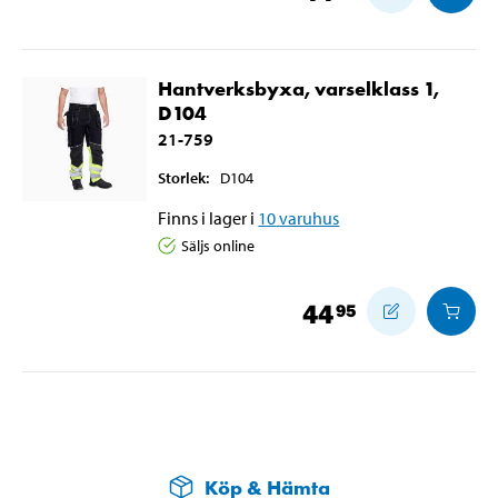
Hantverksbyxa, varselklass 1,
D104
21-759
Storlek
:
D104
Finns i lager i
10
varuhus
Säljs online
44
95
Köp & Hämta