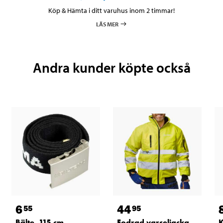
Köp & Hämta i ditt varuhus inom 2 timmar!
LÄS MER
Andra kunder köpte också
6
44
55
95
Bälte, 115 cm
Fodrad varseljacka