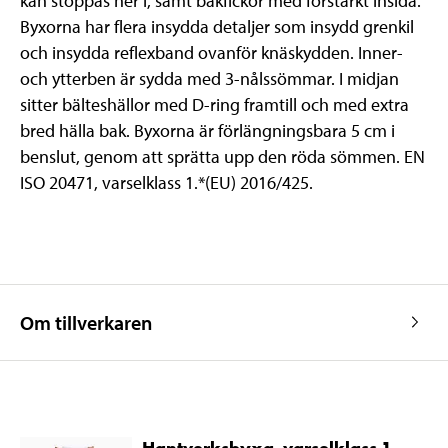
kan stoppas ner i, samt bakfickor med förstärkt insida.
Byxorna har flera insydda detaljer som insydd grenkil
och insydda reflexband ovanför knäskydden. Inner-
och ytterben är sydda med 3-nålssömmar. I midjan
sitter bälteshällor med D-ring framtill och med extra
bred hälla bak. Byxorna är förlängningsbara 5 cm i
benslut, genom att sprätta upp den röda sömmen. EN
ISO 20471, varselklass 1.*(EU) 2016/425.
Om tillverkaren
Hantverksbyxa, varselklass 1,