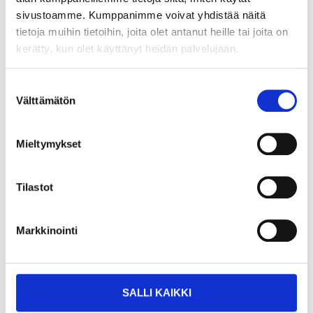
21-753
sivustoamme. Kumppanimme voivat yhdistää näitä
tietoja muihin tietoihin, joita olet antanut heille tai joita on
Storlek
:
C52
kerätty, kun olet käyttänyt heidän palvelujaan.
Finns i lager i
1
varuhus
Säljs ej online
Suostumuksen
Välttämätön
valinta
44
90
Mieltymykset
Hantverksbyxa, varselklass 1,
Tilastot
C56
21-755
Markkinointi
Storlek
:
C56
Finns i lager i
9
varuhus
Säljs ej online
SALLI KAIKKI