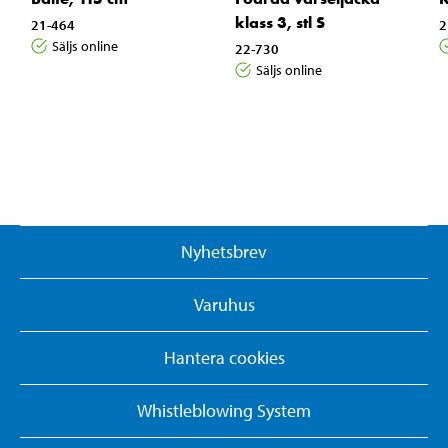
klass 3, stl S
21-464
2
Säljs online
22-730
Säljs online
Nyhetsbrev
Varuhus
Hantera cookies
Whistleblowing System