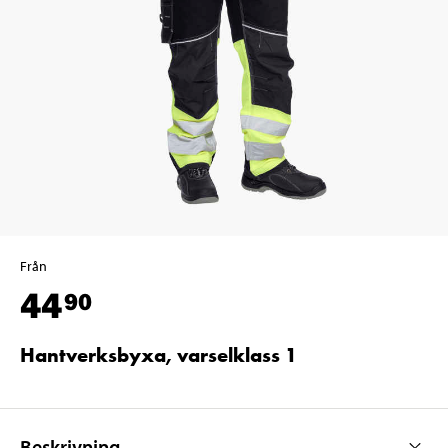
Från
44
90
Hantverksbyxa, varselklass 1
Beskrivning