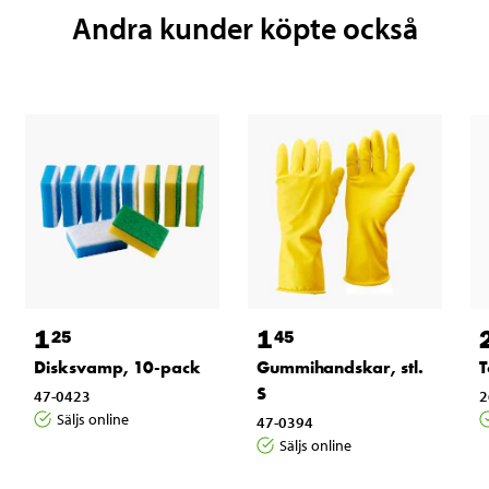
Andra kunder köpte också
1
1
25
45
Disksvamp, 10-pack
Gummihandskar, stl.
T
S
47-0423
2
Säljs online
47-0394
Säljs online