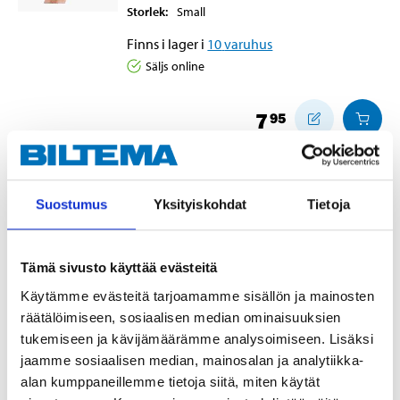
Storlek
:
Small
Finns i lager i
10
varuhus
Säljs online
7
95
Vinylhandske för livsmedel, 100-
Suostumus
Yksityiskohdat
Tietoja
pack, stl 8
38-971
Tämä sivusto käyttää evästeitä
Storlek
:
medium
Käytämme evästeitä tarjoamamme sisällön ja mainosten
Finns i lager i
3
varuhus
räätälöimiseen, sosiaalisen median ominaisuuksien
Säljs ej online
tukemiseen ja kävijämäärämme analysoimiseen. Lisäksi
jaamme sosiaalisen median, mainosalan ja analytiikka-
7
95
alan kumppaneillemme tietoja siitä, miten käytät