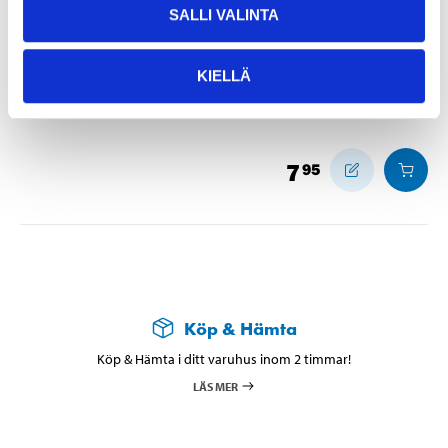
SALLI VALINTA
Storlek
:
10
Storlek
:
XL
KIELLÄ
Finns i lager i
5
varuhus
Säljs ej online
7
95
Köp & Hämta
Köp & Hämta i ditt varuhus inom 2 timmar!
LÄS MER