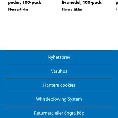
puder, 100-pack
livsmedel, 100-pack
p
Flera artiklar
Flera artiklar
F
Nyhetsbrev
Varuhus
Hantera cookies
Whistleblowing System
Returnera eller ångra köp