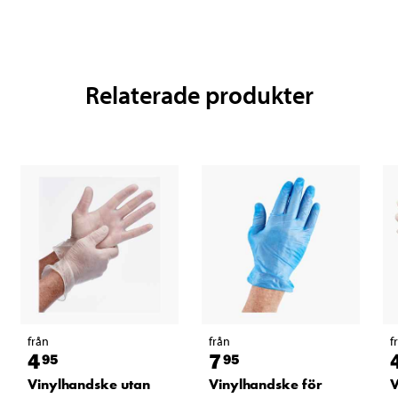
Relaterade produkter
från
från
f
4
7
95
95
Vinylhandske utan
Vinylhandske för
V