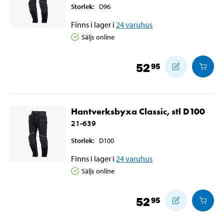
Storlek
:
D96
Finns i lager i
24
varuhus
Säljs online
52
95
Hantverksbyxa Classic, stl D100
21-639
Storlek
:
D100
Finns i lager i
24
varuhus
Säljs online
52
95