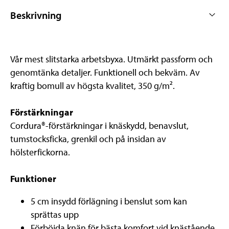
Beskrivning
Vår mest slitstarka arbetsbyxa. Utmärkt passform och
genomtänka detaljer. Funktionell och bekväm. Av
kraftig bomull av högsta kvalitet, 350 g/m².
Förstärkningar
Cordura®-förstärkningar i knäskydd, benavslut,
tumstocksficka, grenkil och på insidan av
hölsterfickorna.
Funktioner
5 cm insydd förlägning i benslut som kan
sprättas upp
Förböjda knän för bästa komfort vid knästående