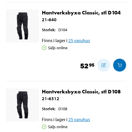
Hantverksbyxa Classic, stl D104
21-640
Storlek
:
D104
Finns i lager i
25
varuhus
Säljs online
52
95
Hantverksbyxa Classic, stl D108
21-6312
Storlek
:
D108
Finns i lager i
25
varuhus
Säljs online