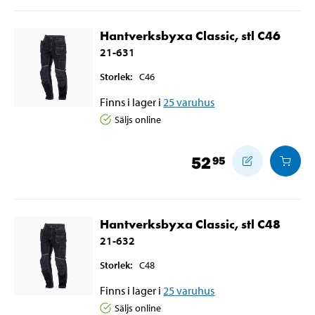
Hantverksbyxa Classic, stl C46
21-631
Storlek
:
C46
Finns i lager i
25
varuhus
Säljs online
52
95
Hantverksbyxa Classic, stl C48
21-632
Storlek
:
C48
Finns i lager i
25
varuhus
Säljs online