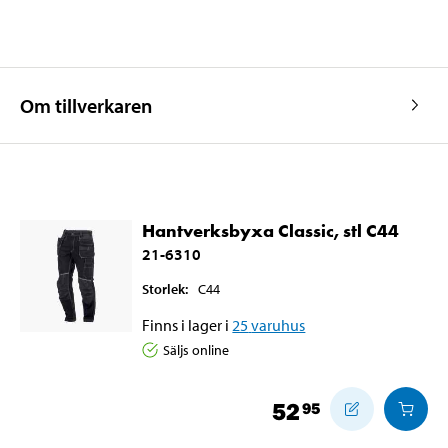
Om tillverkaren
Hantverksbyxa Classic, stl C44
21-6310
Storlek
:
C44
Finns i lager i
25
varuhus
Säljs online
52
95