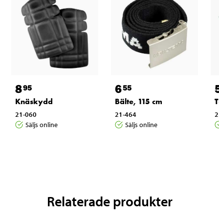
8
6
95
55
Knäskydd
Bälte, 115 cm
T
21-060
21-464
2
Säljs online
Säljs online
Relaterade produkter