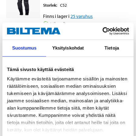
Storlek
:
C52
Finns i lager i
25
varuhus
Säljs online
52
95
Suostumus
Yksityiskohdat
Tietoja
Hantverksbyxa Classic, stl C54
Tämä sivusto käyttää evästeitä
21-635
Käytämme evästeitä tarjoamamme sisällön ja mainosten
räätälöimiseen, sosiaalisen median ominaisuuksien
Storlek
:
C54
tukemiseen ja kävijämäärämme analysoimiseen. Lisäksi
Finns i lager i
25
varuhus
jaamme sosiaalisen median, mainosalan ja analytiikka-
Säljs online
alan kumppaneillemme tietoja siitä, miten käytät
sivustoamme. Kumppanimme voivat yhdistää näitä
52
95
tietoja muihin tietoihin, joita olet antanut heille tai joita on
kerätty, kun olet käyttänyt heidän palvelujaan.