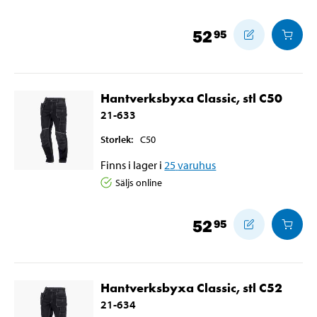
52
95
Hantverksbyxa Classic, stl C50
21-633
Storlek
:
C50
Finns i lager i
25
varuhus
Säljs online
52
95
Hantverksbyxa Classic, stl C52
21-634