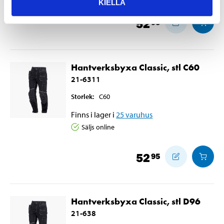
KIELLÄ
52
95
Hantverksbyxa Classic, stl C60
21-6311
Storlek
:
C60
Finns i lager i
25
varuhus
Säljs online
52
95
Hantverksbyxa Classic, stl D96
21-638