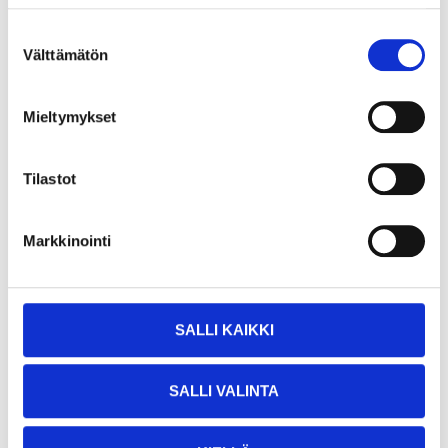
Suostumuksen
Hantverksbyxa Classic, stl C56
Välttämätön
valinta
21-636
Storlek
:
C56
Mieltymykset
Finns i lager i
25
varuhus
Säljs online
Tilastot
52
95
Markkinointi
Hantverksbyxa Classic, stl C58
SALLI KAIKKI
21-637
Storlek
:
C58
SALLI VALINTA
Finns i lager i
25
varuhus
Säljs online