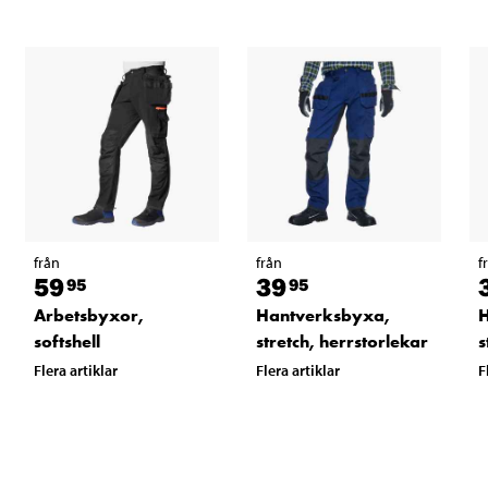
från
från
f
59
39
95
95
Arbetsbyxor,
Hantverksbyxa,
H
softshell
stretch, herrstorlekar
s
Flera artiklar
Flera artiklar
F