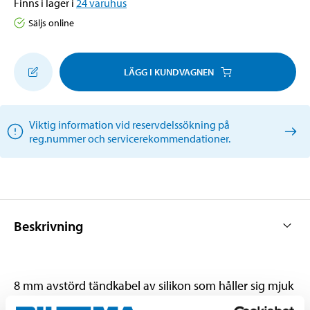
Finns i lager i
24
varuhus
Säljs online
LÄGG I KUNDVAGNEN
Viktig information vid reservdelssökning på
reg.nummer och servicerekommendationer.
Beskrivning
8 mm avstörd tändkabel av silikon som håller sig mjuk
även vid stark kyla. Motstår hög värme, olja, bensin