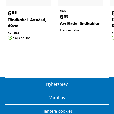
från
6
95
6
55
Tändkabel, Avstörd,
T
Avstörda tändkablar
60cm
5
Flera artiklar
57-303
5
Säljs online
Nyhetsbrev
Varuhus
Hantera cookies