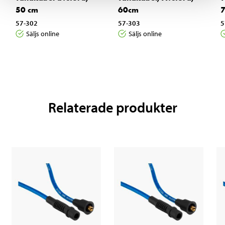
50 cm
60cm
7
57-302
57-303
5
Säljs online
Säljs online
Relaterade produkter