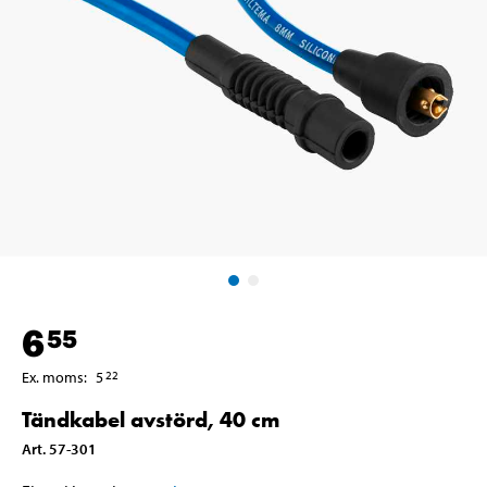
6
55
Ex. moms
:
5
22
Tändkabel avstörd, 40 cm
Art
.
57-301