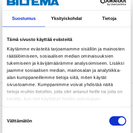
och hydraulolja. Typ 1 Kabel med en SAE-anslutning
och en standard- eller M4-anslutning. För anslutning
Suostumus
Yksityiskohdat
Tietoja
mellan t.ex. tändstift och fördelarlock.
Tämä sivusto käyttää evästeitä
Teknisk specifikation
Käytämme evästeitä tarjoamamme sisällön ja mainosten
räätälöimiseen, sosiaalisen median ominaisuuksien
Längd
40 cm
tukemiseen ja kävijämäärämme analysoimiseen. Lisäksi
jaamme sosiaalisen median, mainosalan ja analytiikka-
alan kumppaneillemme tietoja siitä, miten käytät
sivustoamme. Kumppanimme voivat yhdistää näitä
tietoja muihin tietoihin, joita olet antanut heille tai joita on
Om tillverkaren
kerätty, kun olet käyttänyt heidän palvelujaan.
Suostumuksen
Välttämätön
valinta
Köp & Hämta