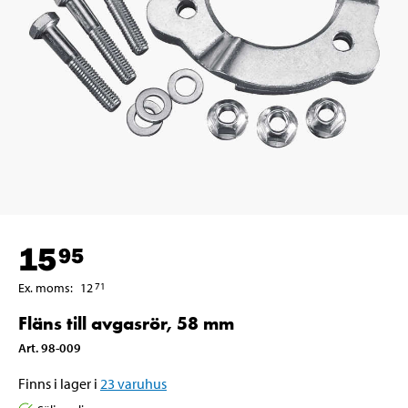
15
95
Ex. moms
:
12
71
Fläns till avgasrör, 58 mm
Art
.
98-009
Finns i lager i
23
varuhus