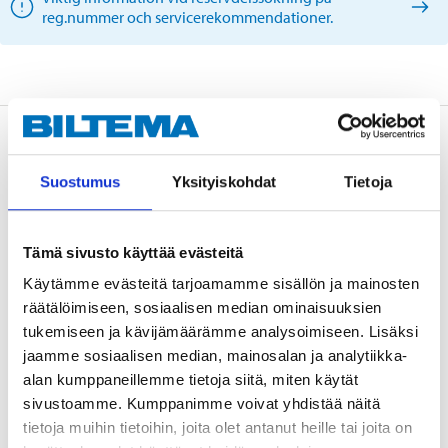
reg.nummer och servicerekommendationer.
Beskrivning
Suostumus
Yksityiskohdat
Tietoja
Ersätter skadad fläns till skarven mellan främre
avgasrör och katalysator. 3-delad vilket medger enkel
Tämä sivusto käyttää evästeitä
montering. 1 sats åtgår till varje sida. Ej till
Käytämme evästeitä tarjoamamme sisällön ja mainosten
turbomotorer.
räätälöimiseen, sosiaalisen median ominaisuuksien
tukemiseen ja kävijämäärämme analysoimiseen. Lisäksi
jaamme sosiaalisen median, mainosalan ja analytiikka-
alan kumppaneillemme tietoja siitä, miten käytät
Teknisk specifikation
sivustoamme. Kumppanimme voivat yhdistää näitä
tietoja muihin tietoihin, joita olet antanut heille tai joita on
Diameter
58 mm