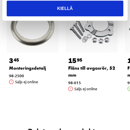
KIELLÄ
3
15
45
95
Monteringsdetalj
Fläns till avgasrör, 52
F
mm
98-2500
Säljs ej online
98-015
9
Säljs ej online