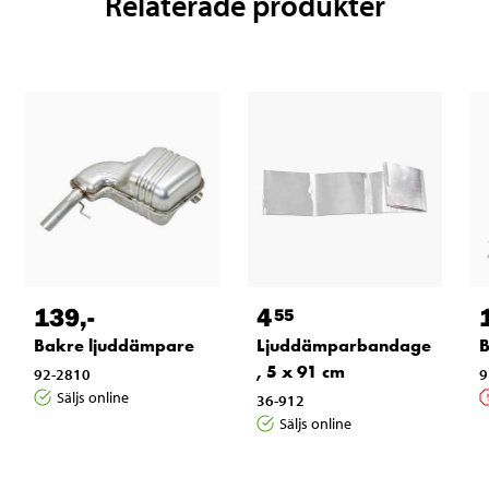
Relaterade produkter
139
,-
4
55
Bakre ljuddämpare
Ljuddämparbandage
B
, 5 x 91 cm
92-2810
9
Säljs online
36-912
Säljs online