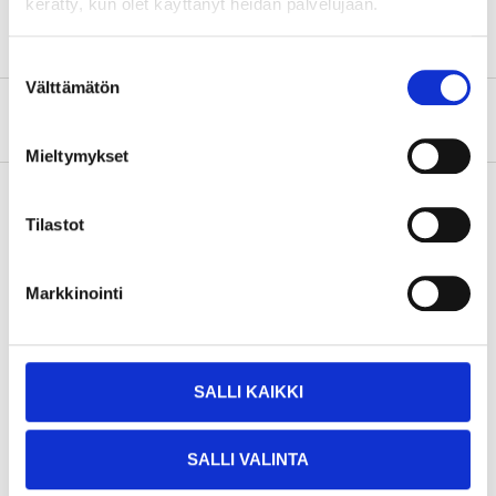
kerätty, kun olet käyttänyt heidän palvelujaan.
Suostumuksen
Välttämätön
valinta
Om tillverkaren
Mieltymykset
Tilastot
Köp & Hämta
Köp & Hämta i ditt varuhus inom 2 timmar!
Markkinointi
LÄS MER
SALLI KAIKKI
Andra kunder köpte också
SALLI VALINTA