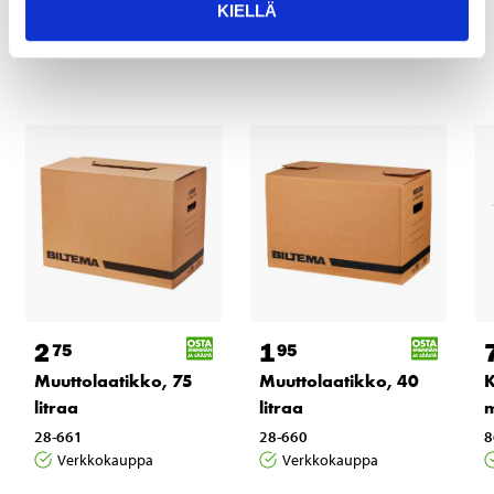
KIELLÄ
tuotteet
2
1
75
95
Muuttolaatikko, 75
Muuttolaatikko, 40
K
litraa
litraa
28-661
28-660
8
Verkkokauppa
Verkkokauppa