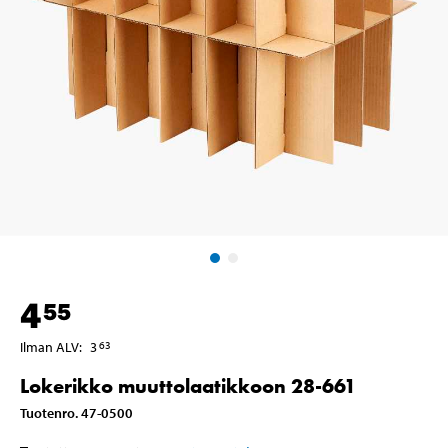
4
55
Ilman ALV
:
3
63
Lokerikko muuttolaatikkoon 28-661
Tuotenro
.
47-0500