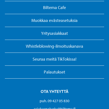
Biltema Cafe
Muokkaa evästeasetuksia
Yritysasiakkaat
Whistleblowing-ilmoituskanava
Seuraa meitä TikTokissa!
Palautukset
OTA YHTEYTTÄ
puh. 09 427 05 830
asiakaspalvelu@biltema.fi