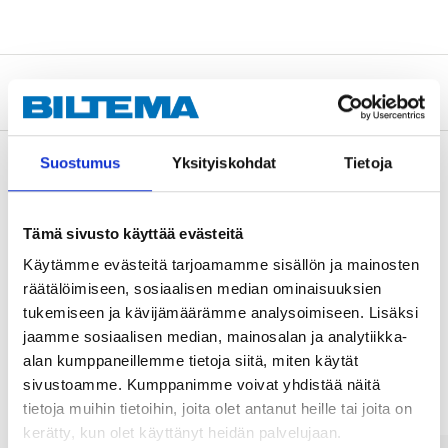
Tietoa valmistajasta
Suostumus
Yksityiskohdat
Tietoja
Osta & Nouda
Tämä sivusto käyttää evästeitä
Osta verkosta ja nouda tavaratalosta jo 2 tunnin kuluttua!
Käytämme evästeitä tarjoamamme sisällön ja mainosten
LUE LISÄÄ
räätälöimiseen, sosiaalisen median ominaisuuksien
tukemiseen ja kävijämäärämme analysoimiseen. Lisäksi
jaamme sosiaalisen median, mainosalan ja analytiikka-
Muut asiakkaat ostivat myös
alan kumppaneillemme tietoja siitä, miten käytät
sivustoamme. Kumppanimme voivat yhdistää näitä
tietoja muihin tietoihin, joita olet antanut heille tai joita on
kerätty, kun olet käyttänyt heidän palvelujaan.