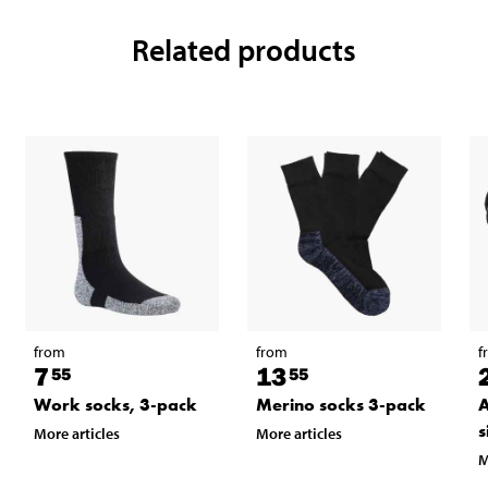
Related products
from
from
f
7
13
55
55
Work socks, 3-pack
Merino socks 3-pack
A
s
More articles
More articles
M