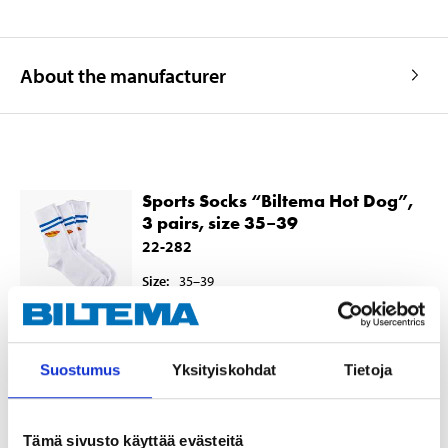
About the manufacturer
Sports Socks “Biltema Hot Dog”,
3 pairs, size 35–39
22-282
Size
:
35–39
In stock in
25
store
Sold online
Suostumus
Yksityiskohdat
Tietoja
5
55
Tämä sivusto käyttää evästeitä