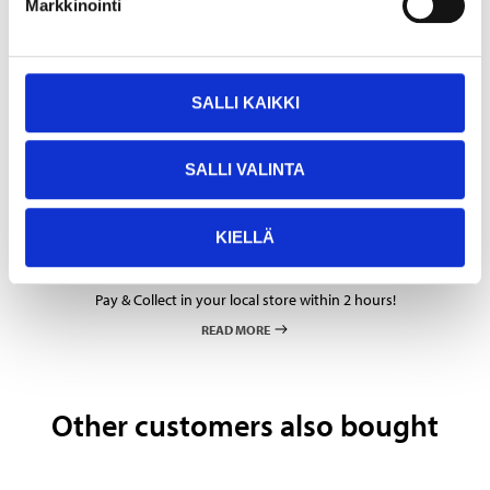
In stock in
25
store
Markkinointi
Sold online
5
55
SALLI KAIKKI
SALLI VALINTA
KIELLÄ
Pay & Collect
Pay & Collect in your local store within 2 hours!
READ MORE
Other customers also bought