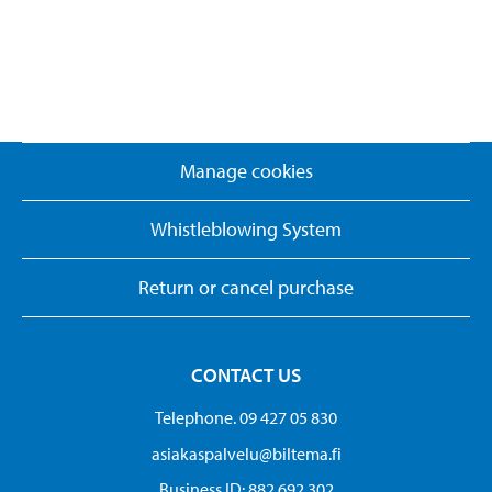
Manage cookies
Whistleblowing System
Return or cancel purchase
CONTACT US
Telephone. 09 427 05 830
asiakaspalvelu@biltema.fi
Business ID:​ 882 692 302