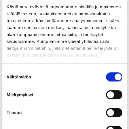
Käytämme evästeitä tarjoamamme sisällön ja mainosten
Sports Socks "Biltemakörv", 3
räätälöimiseen, sosiaalisen median ominaisuuksien
pairs, size 40–42
tukemiseen ja kävijämäärämme analysoimiseen. Lisäksi
22-283
jaamme sosiaalisen median, mainosalan ja analytiikka-
alan kumppaneillemme tietoja siitä, miten käytät
Size
:
40–42
sivustoamme. Kumppanimme voivat yhdistää näitä
In stock in
25
store
tietoja muihin tietoihin, joita olet antanut heille tai joita on
Sold online
kerätty, kun olet käyttänyt heidän palvelujaan.
5
55
Suostumuksen
Välttämätön
valinta
Mieltymykset
Sports Socks “Biltema Hot Dog”,
3 pairs, size 43–45
22-284
Tilastot
Size
:
43–45