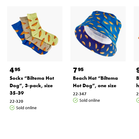
4
7
95
95
Socks “Biltema Hot
Beach Hat “Biltema
B
Dog”, 3-pack, size
Hot Dog”, one size
h
35-39
22-347
2
Sold online
22-320
Sold online