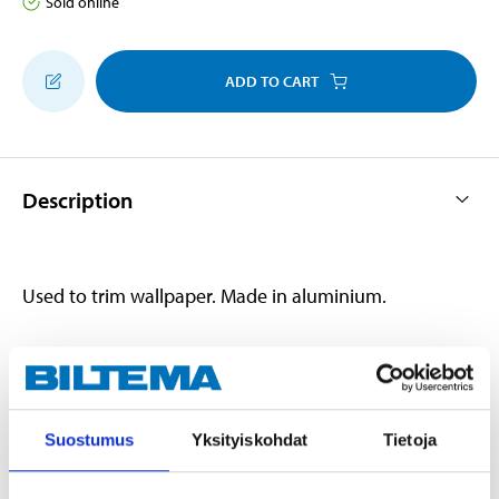
Sold online
ADD TO CART
Description
Used to trim wallpaper. Made in aluminium.
Technical specifications
Suostumus
Yksityiskohdat
Tietoja
Length
1600 mm
Width
48 mm