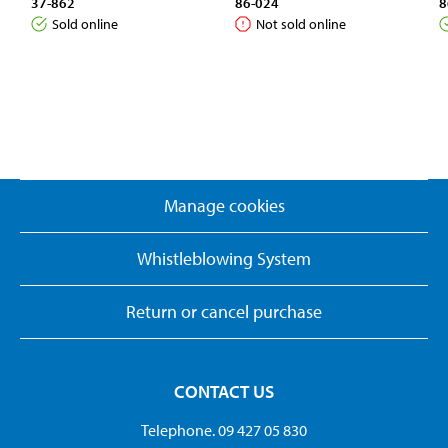
37-862
86-024
8
Sold online
Not sold online
Manage cookies
Whistleblowing System
Return or cancel purchase
CONTACT US
Telephone. 09 427 05 830