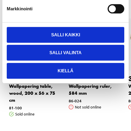
Markkinointi
SALLI KAIKKI
SALLI VALINTA
KIELLÄ
29
4
95
95
Wallpapering table,
Wallpapering ruler,
W
wood, 200 x 56 x 75
584 mm
cm
86-024
8
Not sold online
81-100
Sold online