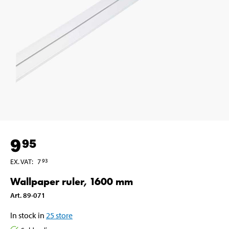
9
95
EX. VAT
:
7
93
Wallpaper ruler, 1600 mm
Art
.
89-071
In stock in
25
store