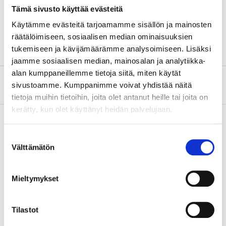
Tämä sivusto käyttää evästeitä
Height
6 mm
Käytämme evästeitä tarjoamamme sisällön ja mainosten
Material
Aluminium
räätälöimiseen, sosiaalisen median ominaisuuksien
tukemiseen ja kävijämäärämme analysoimiseen. Lisäksi
jaamme sosiaalisen median, mainosalan ja analytiikka-
alan kumppaneillemme tietoja siitä, miten käytät
About the manufacturer
sivustoamme. Kumppanimme voivat yhdistää näitä
tietoja muihin tietoihin, joita olet antanut heille tai joita on
kerätty, kun olet käyttänyt heidän palvelujaan.
Suostumuksen
Pay & Collect
Välttämätön
valinta
Pay & Collect in your local store within 2 hours!
READ MORE
Mieltymykset
Tilastot
Other customers also bought