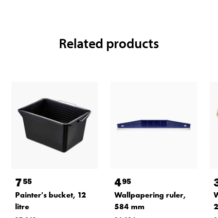
Related products
7
4
55
95
Painter's bucket, 12
Wallpapering ruler,
W
litre
584 mm