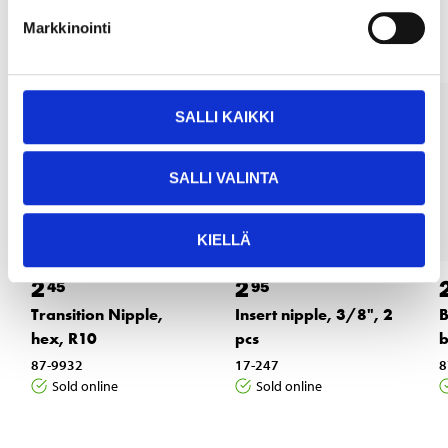
Other customers also bought
Markkinointi
SALLI KAIKKI
SALLI VALINTA
KIELLÄ
2
2
45
95
Transition Nipple,
Insert nipple, 3/8", 2
B
hex, R10
pcs
b
87-9932
17-247
8
Sold online
Sold online