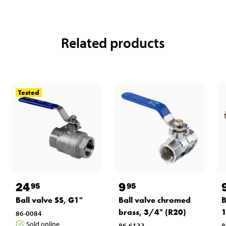
Related products
Tested
24
9
95
95
Ball valve SS, G1"
Ball valve chromed
B
brass, 3/4" (R20)
86-0084
Sold online
86-6133
8