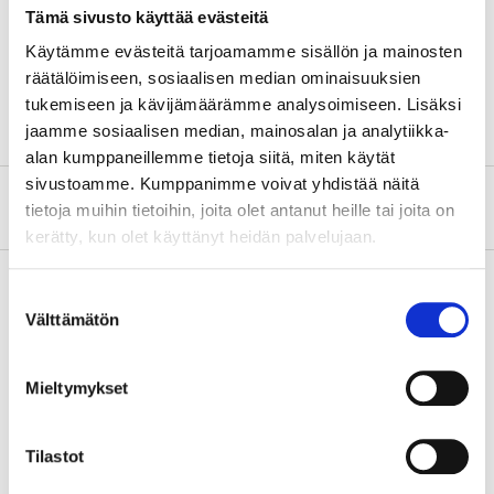
Tämä sivusto käyttää evästeitä
Suitable for tap water, heating pipes, gas, oil and
compressed air.
Käytämme evästeitä tarjoamamme sisällön ja mainosten
räätälöimiseen, sosiaalisen median ominaisuuksien
tukemiseen ja kävijämäärämme analysoimiseen. Lisäksi
jaamme sosiaalisen median, mainosalan ja analytiikka-
alan kumppaneillemme tietoja siitä, miten käytät
sivustoamme. Kumppanimme voivat yhdistää näitä
About the manufacturer
tietoja muihin tietoihin, joita olet antanut heille tai joita on
kerätty, kun olet käyttänyt heidän palvelujaan.
Suostumuksen
Välttämätön
valinta
Pay & Collect
Pay & Collect in your local store within 2 hours!
Mieltymykset
READ MORE
Tilastot