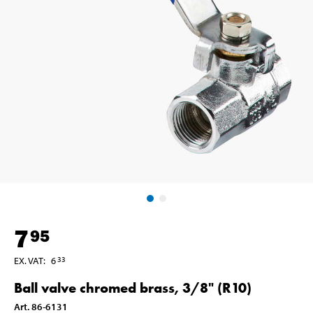
7
95
EX. VAT
:
6
33
Ball valve chromed brass, 3/8" (R10)
Art
.
86-6131